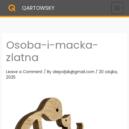
Skip
QARTOWSKY
to
content
Osoba-i-macka-
zlatna
Leave a Comment
/ By
alepoljak@gmail.com
/
20 ožujka,
2025