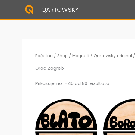
Skip
QARTOWSKY
to
content
Početna
/
Shop
/
Magneti
/
Qartowsky original
/
Grad Zagreb
Prikazujemo 1–40 od 80 rezultata