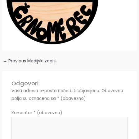
←
Previous Medijski zapisi
Odgovori
Vaša adresa e-pošte neće biti objavljena.
Obavezna
polja su označena sa
* (obavezno)
Komentar
* (obavezno)