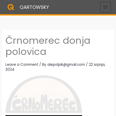
Skip
QARTOWSKY
to
content
Črnomerec donja
polovica
Leave a Comment
/ By
alepoljak@gmail.com
/
22 srpnja,
2024