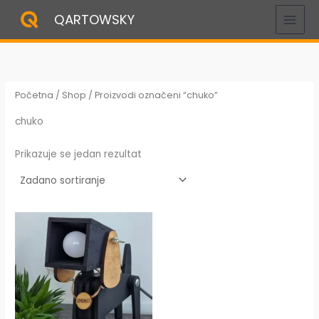
Skip
QARTOWSKY
to
content
Početna
/
Shop
/ Proizvodi označeni “chuko”
chuko
Prikazuje se jedan rezultat