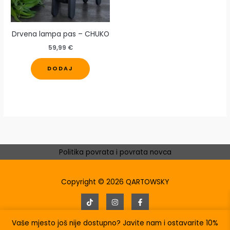
Drvena lampa pas – CHUKO
59,99
€
Ovaj
DODAJ
proizvod
ima
više
varijanti.
Opcije
se
mogu
Politika povrata i povrata novca
odabrati
na
Copyright © 2026 QARTOWSKY
stranici
proizvoda
Powered by
INFOTAG
Vaše mjesto još nije dostupno? Javite nam i ostavarite 10%