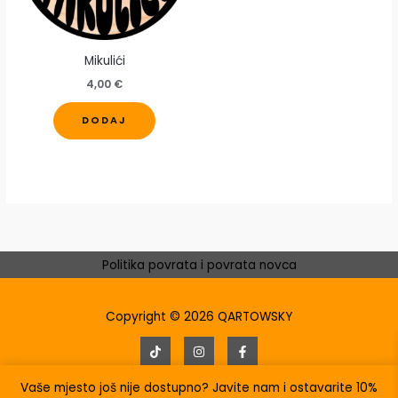
Mikulići
4,00
€
Ovaj
DODAJ
proizvod
ima
više
varijanti.
Opcije
se
mogu
Politika povrata i povrata novca
odabrati
na
Copyright © 2026 QARTOWSKY
stranici
proizvoda
Powered by
INFOTAG
Vaše mjesto još nije dostupno? Javite nam i ostavarite 10%