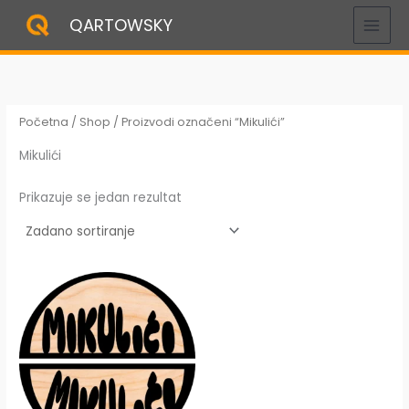
Skip
QARTOWSKY
to
content
Početna
/
Shop
/ Proizvodi označeni “Mikulići”
Mikulići
Prikazuje se jedan rezultat