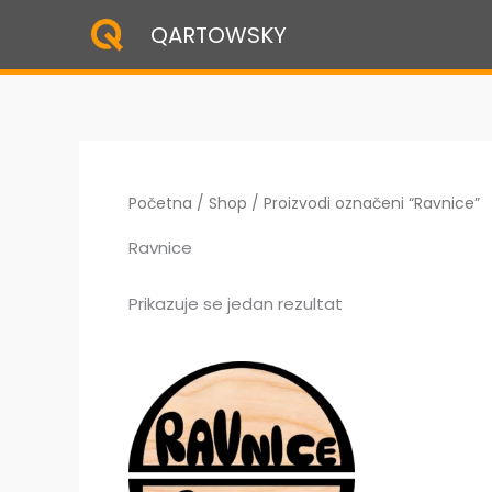
Skip
QARTOWSKY
to
content
Početna
/
Shop
/ Proizvodi označeni “Ravnice”
Ravnice
Prikazuje se jedan rezultat