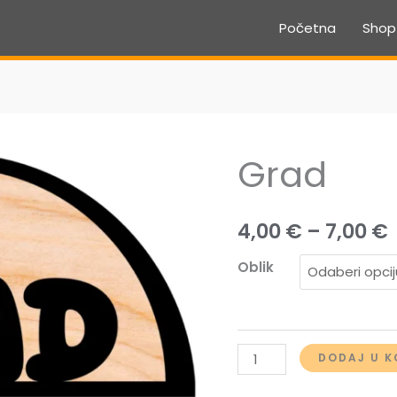
Početna
Shop
Grad
4,00
€
–
7,00
€
Oblik
Grad
DODAJ U K
količina