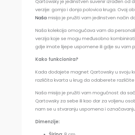
Qartowsky je jedinstven suvenir izrađen od dr
verzije: gornja i donja polovica kruga. Ovaj
Naša
misija je pružiti vam jedinstven način
Naša kolekcija omogućava vam da personalizi
verzija koje se mogu međusobno kombinirati, č
gdje imate lijepe uspomene ili gdje su vam
Kako funkcionira?
Kada dodajete magnet Qartowsky u svoju košari
različita kvarta u krug da odaberete različit
Naša misija je pružiti vam mogućnost da sa
Qartowsky za sebe ili kao dar za voljenu osob
nam se u stvaranju uspomena i označavanju 
Dimenzije:
Širina
: 8 cm