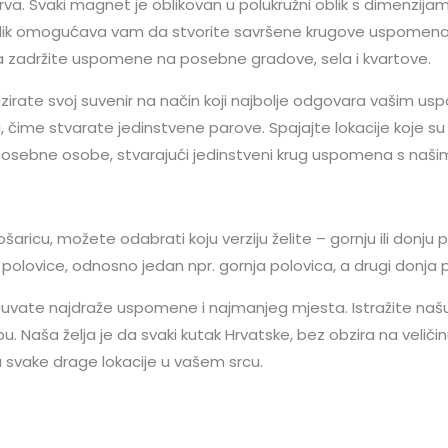
va. Svaki magnet je oblikovan u polukružni oblik s dimenzijam
 oblik omogućava vam da stvorite savršene krugove uspomena ko
 da zadržite uspomene na posebne gradove, sela i kvartove.
rate svoj suvenir na način koji najbolje odgovara vašim usp
ime stvarate jedinstvene parove. Spajajte lokacije koje su va
 posebne osobe, stvarajući jedinstveni krug uspomena s na
cu, možete odabrati koju verziju želite – gornju ili donju po
e polovice, odnosno jedan npr. gornja polovica, a drugi donja 
čuvate najdraže uspomene i najmanjeg mjesta. Istražite naš
u. Naša želja je da svaki kutak Hrvatske, bez obzira na veliči
svake drage lokacije u vašem srcu.