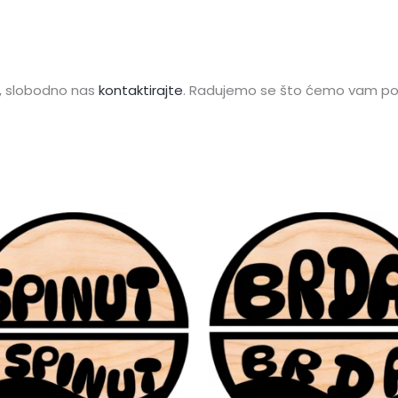
u, slobodno nas
kontaktirajte
. Radujemo se što ćemo vam p