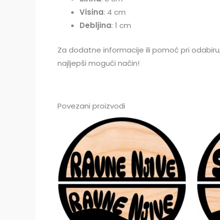
Visina
: 4 cm
Debljina
: 1 cm
Za dodatne informacije ili pomoć pri odabir
najljepši mogući način!
Povezani proizvodi