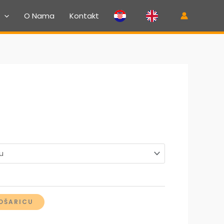
O Nama
Kontakt
Raspon
cijena:
od
4,00 €
OŠARICU
do