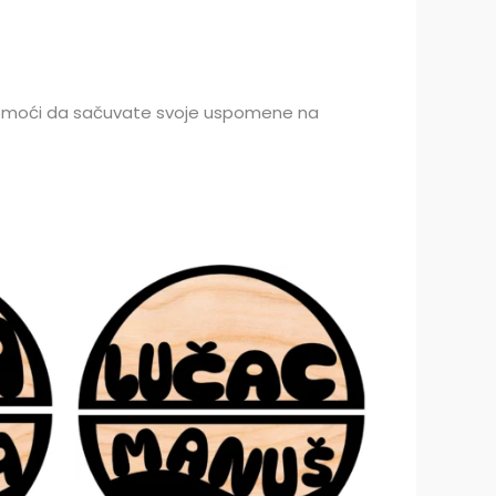
omoći da sačuvate svoje uspomene na