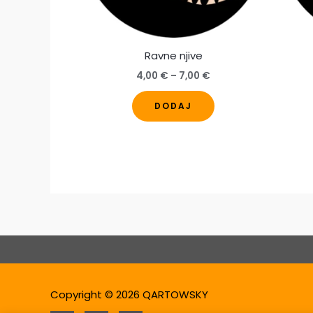
Ravne njive
Raspon
4,00
€
–
7,00
€
cijena:
Ovaj
od
DODAJ
4,00 €
proizvod
do
ima
7,00 €
više
varijanti.
Opcije
se
mogu
odabrati
na
stranici
Copyright © 2026 QARTOWSKY
proizvoda