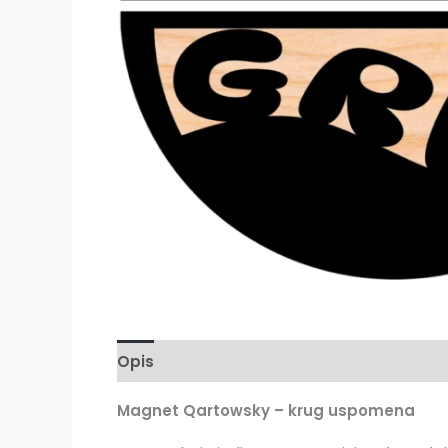
Opis
Magnet Qartowsky – krug uspomena