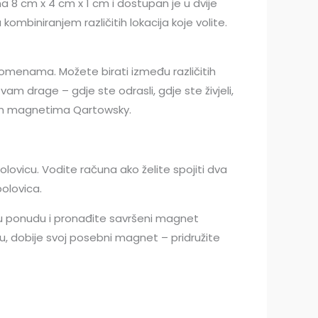
a 8 cm x 4 cm x 1 cm i dostupan je u dvije
mbiniranjem različitih lokacija koje volite.
omenama. Možete birati između različitih
m drage – gdje ste odrasli, gdje ste živjeli,
šim magnetima Qartowsky.
lovicu. Vodite računa ako želite spojiti dva
polovica.
u ponudu i pronađite savršeni magnet
nu, dobije svoj posebni magnet – pridružite