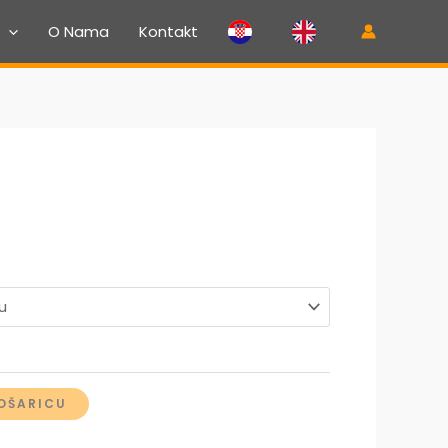
O Nama
Kontakt
Raspon
cijena:
od
4,00 €
OŠARICU
do