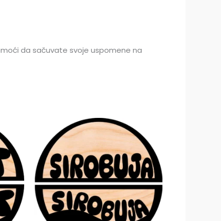
omoći da sačuvate svoje uspomene na