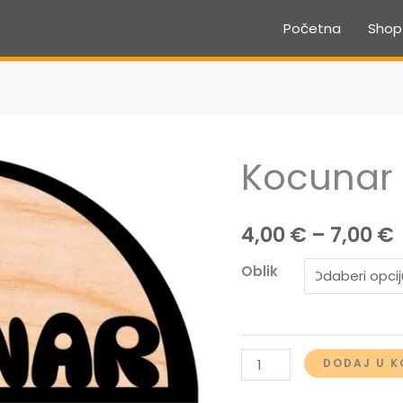
Početna
Shop
Kocunar
4,00
€
–
7,00
€
Oblik
Kocunar
DODAJ U K
količina