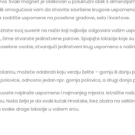
va. Svaki magnet je oblikovan u polukružni oblik s dimenzijam
 oblik omogućava vam da stvorite savršene krugove uspomena ko
 da zadržite uspomene na posebne gradove, sela i kvartove.
rate svoj suvenir na način koji najbolje odgovara vašim usp
ime stvarate jedinstvene parove. Spajajte lokacije koje su va
 posebne osobe, stvarajući jedinstveni krug uspomena s na
cu, možete odabrati koju verziju želite – gornju ili donju po
e polovice, odnosno jedan npr. gornja polovica, a drugi donja 
čuvate najdraže uspomene i najmanjeg mjesta. Istražite naš
u. Naša želja je da svaki kutak Hrvatske, bez obzira na veliči
svake drage lokacije u vašem srcu.