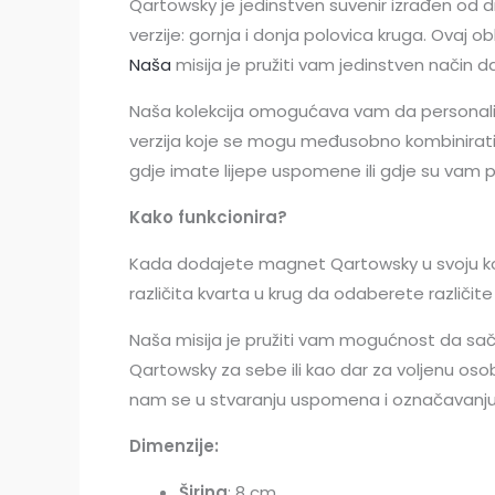
Qartowsky je jedinstven suvenir izrađen od dr
verzije: gornja i donja polovica kruga. Ovaj
Naša
misija je pružiti vam jedinstven način
Naša kolekcija omogućava vam da personalizi
verzija koje se mogu međusobno kombinirati, č
gdje imate lijepe uspomene ili gdje su vam
Kako funkcionira?
Kada dodajete magnet Qartowsky u svoju košari
različita kvarta u krug da odaberete različit
Naša misija je pružiti vam mogućnost da sa
Qartowsky za sebe ili kao dar za voljenu osob
nam se u stvaranju uspomena i označavanju 
Dimenzije:
Širina
: 8 cm