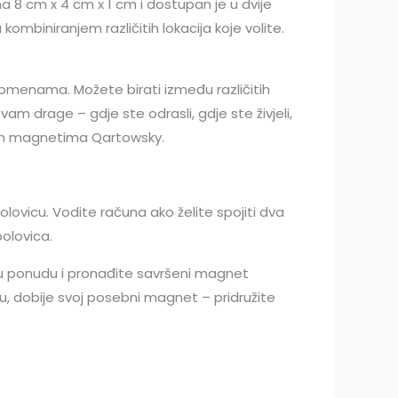
a 8 cm x 4 cm x 1 cm i dostupan je u dvije
mbiniranjem različitih lokacija koje volite.
omenama. Možete birati između različitih
m drage – gdje ste odrasli, gdje ste živjeli,
šim magnetima Qartowsky.
lovicu. Vodite računa ako želite spojiti dva
polovica.
u ponudu i pronađite savršeni magnet
nu, dobije svoj posebni magnet – pridružite