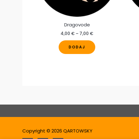
Dragovode
Raspon
4,00
€
–
7,00
€
cijena:
Ovaj
od
DODAJ
4,00 €
proizvod
do
ima
7,00 €
više
varijanti.
Opcije
se
mogu
odabrati
na
stranici
Copyright © 2026 QARTOWSKY
proizvoda