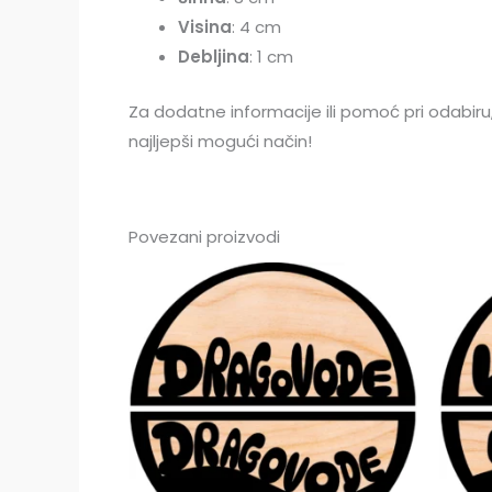
Visina
: 4 cm
Debljina
: 1 cm
Za dodatne informacije ili pomoć pri odabir
najljepši mogući način!
Povezani proizvodi