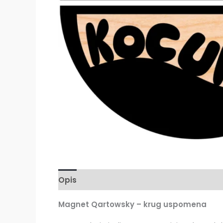
Opis
Magnet Qartowsky – krug uspomena