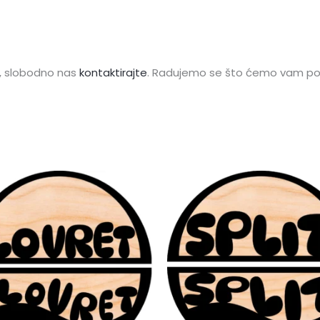
u, slobodno nas
kontaktirajte
. Radujemo se što ćemo vam p