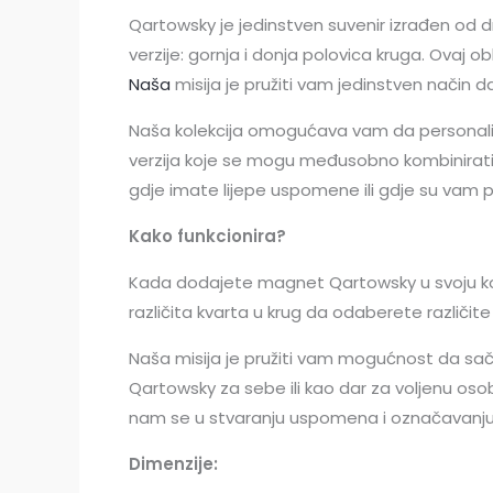
Qartowsky je jedinstven suvenir izrađen od dr
verzije: gornja i donja polovica kruga. Ovaj
Naša
misija je pružiti vam jedinstven način
Naša kolekcija omogućava vam da personalizi
verzija koje se mogu međusobno kombinirati, č
gdje imate lijepe uspomene ili gdje su vam
Kako funkcionira?
Kada dodajete magnet Qartowsky u svoju košari
različita kvarta u krug da odaberete različit
Naša misija je pružiti vam mogućnost da sa
Qartowsky za sebe ili kao dar za voljenu osob
nam se u stvaranju uspomena i označavanju 
Dimenzije: