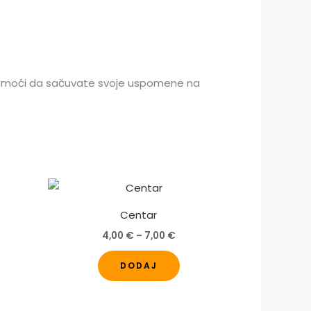
omoći da sačuvate svoje uspomene na
Centar
Raspon
4,00
€
–
7,00
€
cijena:
j
Ovaj
od
DODAJ
4,00 €
izvod
proizvod
do
a
ima
7,00 €