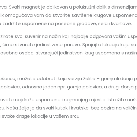
va. Svaki magnet je oblikovan u polukružni oblik s dimenzijam
 oblik omogućava vam da stvorite savršene krugove uspomena ko
 da zadržite uspomene na posebne gradove, sela i kvartove.
rate svoj suvenir na način koji najbolje odgovara vašim usp
ime stvarate jedinstvene parove. Spajajte lokacije koje su va
 posebne osobe, stvarajući jedinstveni krug uspomena s na
cu, možete odabrati koju verziju želite – gornju ili donju po
e polovice, odnosno jedan npr. gornja polovica, a drugi donja 
čuvate najdraže uspomene i najmanjeg mjesta. Istražite naš
u. Naša želja je da svaki kutak Hrvatske, bez obzira na veliči
svake drage lokacije u vašem srcu.