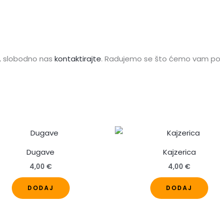
u, slobodno nas
kontaktirajte
. Radujemo se što ćemo vam p
Dugave
Kajzerica
4,00
€
4,00
€
Ovaj
Ova
DODAJ
DODAJ
proizvod
pro
ima
im