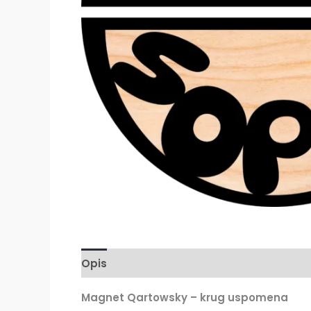
Opis
Magnet Qartowsky – krug uspomena