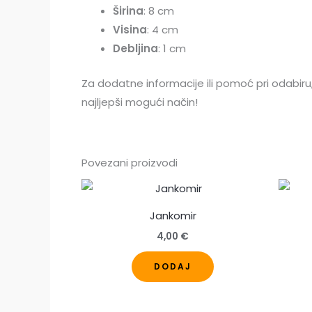
Širina
: 8 cm
Visina
: 4 cm
Debljina
: 1 cm
Za dodatne informacije ili pomoć pri odabir
najljepši mogući način!
Povezani proizvodi
Jankomir
4,00
€
Ovaj
DODAJ
proizvod
ima