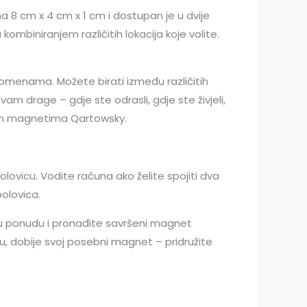
a 8 cm x 4 cm x 1 cm i dostupan je u dvije
mbiniranjem različitih lokacija koje volite.
omenama. Možete birati između različitih
m drage – gdje ste odrasli, gdje ste živjeli,
šim magnetima Qartowsky.
lovicu. Vodite računa ako želite spojiti dva
polovica.
u ponudu i pronađite savršeni magnet
nu, dobije svoj posebni magnet – pridružite