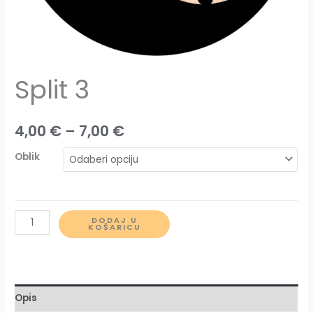
Split 3
Raspon
4,00
€
–
7,00
€
cijena:
Oblik
od
4,00 €
Split
DODAJ U
KOŠARICU
do
3
količina
7,00 €
Opis