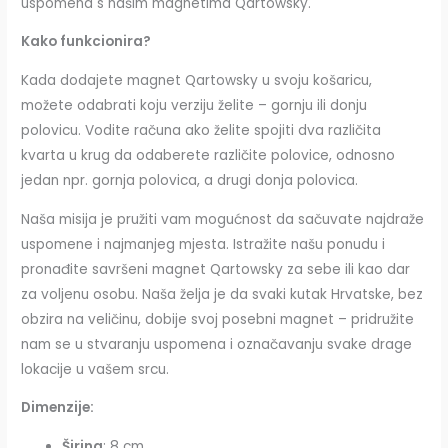
uspomena s našim magnetima Qartowsky.
Kako funkcionira?
Kada dodajete magnet Qartowsky u svoju košaricu,
možete odabrati koju verziju želite – gornju ili donju
polovicu. Vodite računa ako želite spojiti dva različita
kvarta u krug da odaberete različite polovice, odnosno
jedan npr. gornja polovica, a drugi donja polovica.
Naša misija je pružiti vam mogućnost da sačuvate najdraže
uspomene i najmanjeg mjesta. Istražite našu ponudu i
pronađite savršeni magnet Qartowsky za sebe ili kao dar
za voljenu osobu. Naša želja je da svaki kutak Hrvatske, bez
obzira na veličinu, dobije svoj posebni magnet – pridružite
nam se u stvaranju uspomena i označavanju svake drage
lokacije u vašem srcu.
Dimenzije:
Širina
: 8 cm