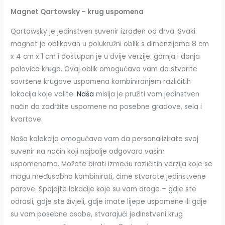
Magnet Qartowsky – krug uspomena
Qartowsky je jedinstven suvenir izrađen od drva. Svaki
magnet je oblikovan u polukružni oblik s dimenzijama 8 cm
x 4 cm x 1 cm i dostupan je u dvije verzije: gornja i donja
polovica kruga. Ovaj oblik omogućava vam da stvorite
savršene krugove uspomena kombiniranjem različitih
lokacija koje volite.
Naša
misija je pružiti vam jedinstven
način da zadržite uspomene na posebne gradove, sela i
kvartove.
Naša kolekcija omogućava vam da personalizirate svoj
suvenir na način koji najbolje odgovara vašim
uspomenama. Možete birati između različitih verzija koje se
mogu međusobno kombinirati, čime stvarate jedinstvene
parove. Spajajte lokacije koje su vam drage – gdje ste
odrasli, gdje ste živjeli, gdje imate lijepe uspomene ili gdje
su vam posebne osobe, stvarajući jedinstveni krug