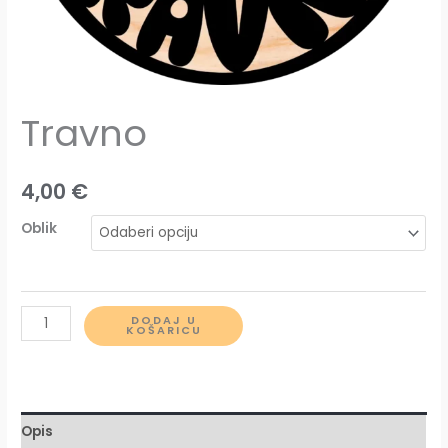
Travno
4,00
€
Oblik
Travno
DODAJ U
KOŠARICU
količina
Opis