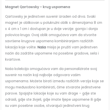
Magnet Qartowsky – krug uspomena
Qartowsky je jedinstven suvenir izrađen od drva. Svaki
magnet je oblikovan u polukružni oblik s dimenzijama 8 cm
x 4 cm x 1 cm i dostupan je u dvije verzije: gornja i donja
polovica kruga. Ovaj oblik omogućava vam da stvorite
savršene krugove uspomena kombiniranjem različitih
lokacija koje volite.
Naša
misija je pružiti vam jedinstven
način da zadržite uspomene na posebne gradove, sela i
kvartove.
Naša kolekcija omogućava vam da personalizirate svoj
suvenir na način koji najbolje odgovara vašim
uspomenama. Možete birati između različitih verzija koje se
mogu međusobno kombinirati, čime stvarate jedinstvene
parove. Spajajte lokacije koje su vam drage – gdje ste
odrasli, gdje ste živjeli, gdje imate lijepe uspomene ili gdje
su vam posebne osobe, stvarajući jedinstveni krug