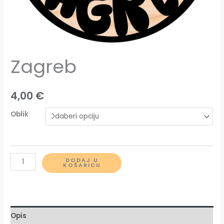
Zagreb
4,00
€
Oblik
Zagreb
DODAJ U
KOŠARICU
količina
Opis