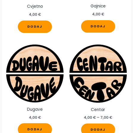
Gajnice
Cvjetno
4,00
€
4,00
€
Ovaj
Ovaj
DODAJ
DODAJ
proizvod
proizvod
ima
ima
više
više
varijanti.
varijanti.
Opcije
Opcije
se
se
mogu
mogu
odabrati
odabrati
na
na
stranici
stranici
proizvod
proizvoda
Dugave
Centar
Raspon
4,00
€
4,00
€
–
7,00
€
cijena:
Ovaj
Ovaj
od
DODAJ
DODAJ
4,00 €
proizvod
proizvod