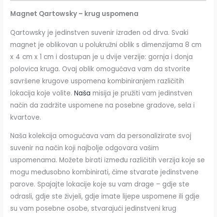
Magnet Qartowsky – krug uspomena
Qartowsky je jedinstven suvenir izrađen od drva. Svaki
magnet je oblikovan u polukružni oblik s dimenzijama 8 cm
x 4 cm x 1 cm i dostupan je u dvije verzije: gornja i donja
polovica kruga. Ovaj oblik omogućava vam da stvorite
savršene krugove uspomena kombiniranjem različitih
lokacija koje volite.
Naša
misija je pružiti vam jedinstven
način da zadržite uspomene na posebne gradove, sela i
kvartove.
Naša kolekcija omogućava vam da personalizirate svoj
suvenir na način koji najbolje odgovara vašim
uspomenama. Možete birati između različitih verzija koje se
mogu međusobno kombinirati, čime stvarate jedinstvene
parove. Spajajte lokacije koje su vam drage – gdje ste
odrasli, gdje ste živjeli, gdje imate lijepe uspomene ili gdje
su vam posebne osobe, stvarajući jedinstveni krug