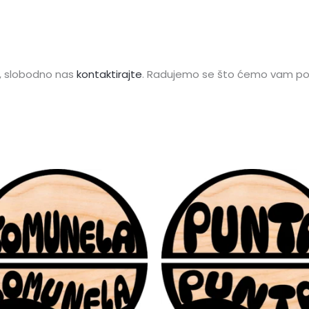
u, slobodno nas
kontaktirajte
. Radujemo se što ćemo vam p