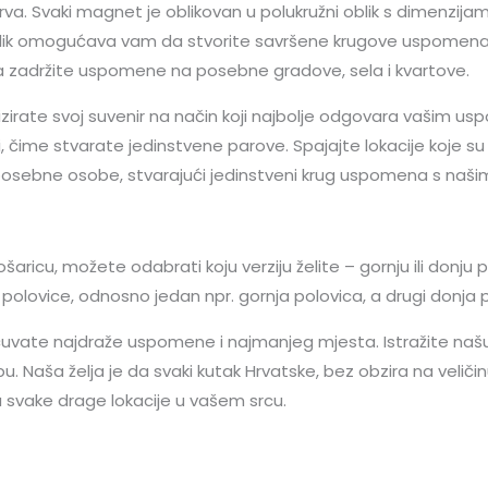
va. Svaki magnet je oblikovan u polukružni oblik s dimenzijam
 oblik omogućava vam da stvorite savršene krugove uspomena ko
 da zadržite uspomene na posebne gradove, sela i kvartove.
rate svoj suvenir na način koji najbolje odgovara vašim usp
ime stvarate jedinstvene parove. Spajajte lokacije koje su va
 posebne osobe, stvarajući jedinstveni krug uspomena s na
cu, možete odabrati koju verziju želite – gornju ili donju po
e polovice, odnosno jedan npr. gornja polovica, a drugi donja 
čuvate najdraže uspomene i najmanjeg mjesta. Istražite naš
u. Naša želja je da svaki kutak Hrvatske, bez obzira na veliči
svake drage lokacije u vašem srcu.