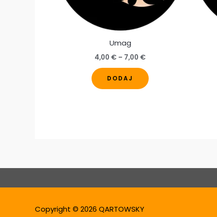
Umag
Raspon
4,00
€
–
7,00
€
cijena:
Ovaj
od
DODAJ
4,00 €
proizvod
do
ima
7,00 €
više
varijanti.
Opcije
se
mogu
odabrati
na
stranici
Copyright © 2026 QARTOWSKY
proizvoda