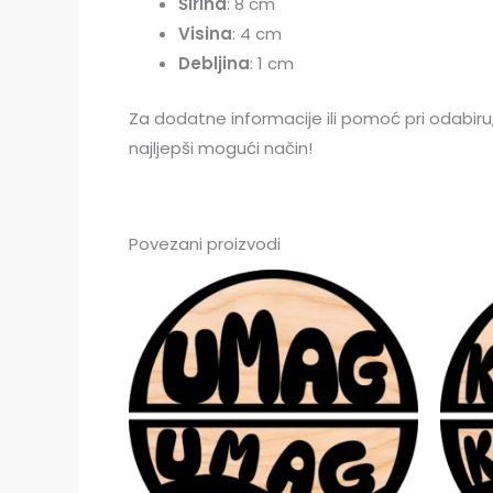
Širina
: 8 cm
Visina
: 4 cm
Debljina
: 1 cm
Za dodatne informacije ili pomoć pri odabir
najljepši mogući način!
Povezani proizvodi