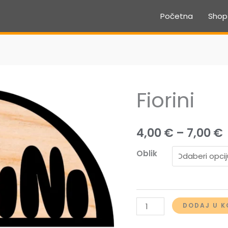
Početna
Shop
Fiorini
4,00
€
–
7,00
€
Oblik
Fiorini
DODAJ U K
količina