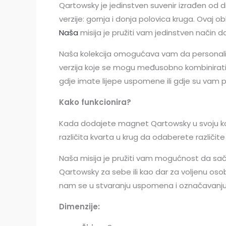
Qartowsky je jedinstven suvenir izrađen od dr
verzije: gornja i donja polovica kruga. Ovaj
Naša
misija je pružiti vam jedinstven način
Naša kolekcija omogućava vam da personalizi
verzija koje se mogu međusobno kombinirati, č
gdje imate lijepe uspomene ili gdje su vam
Kako funkcionira?
Kada dodajete magnet Qartowsky u svoju košari
različita kvarta u krug da odaberete različit
Naša misija je pružiti vam mogućnost da sa
Qartowsky za sebe ili kao dar za voljenu osob
nam se u stvaranju uspomena i označavanju 
Dimenzije: