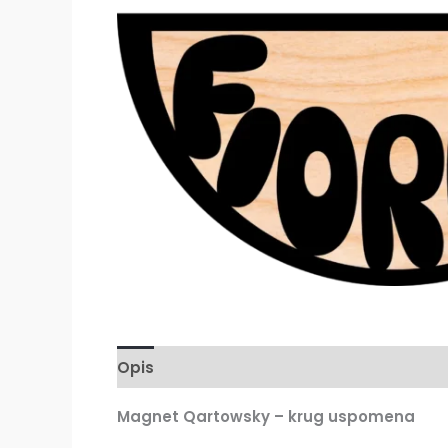
Opis
Magnet Qartowsky – krug uspomena