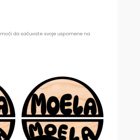
omoći da sačuvate svoje uspomene na