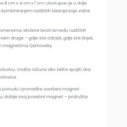
a 8 cm x 4 cm x 1 cm i dostupan je u dvije
mbiniranjem različitih lokacija koje volite.
omenama. Možete birati između različitih
m drage – gdje ste odrasli, gdje ste živjeli,
šim magnetima Qartowsky.
lovicu. Vodite računa ako želite spojiti dva
polovica.
u ponudu i pronađite savršeni magnet
nu, dobije svoj posebni magnet – pridružite