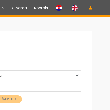
O Nama
Kontakt
Raspon
cijena:
od
4,00 €
OŠARICU
do