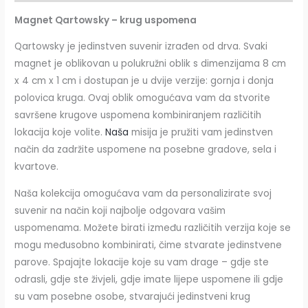
Magnet Qartowsky – krug uspomena
Qartowsky je jedinstven suvenir izrađen od drva. Svaki
magnet je oblikovan u polukružni oblik s dimenzijama 8 cm
x 4 cm x 1 cm i dostupan je u dvije verzije: gornja i donja
polovica kruga. Ovaj oblik omogućava vam da stvorite
savršene krugove uspomena kombiniranjem različitih
lokacija koje volite.
Naša
misija je pružiti vam jedinstven
način da zadržite uspomene na posebne gradove, sela i
kvartove.
Naša kolekcija omogućava vam da personalizirate svoj
suvenir na način koji najbolje odgovara vašim
uspomenama. Možete birati između različitih verzija koje se
mogu međusobno kombinirati, čime stvarate jedinstvene
parove. Spajajte lokacije koje su vam drage – gdje ste
odrasli, gdje ste živjeli, gdje imate lijepe uspomene ili gdje
su vam posebne osobe, stvarajući jedinstveni krug