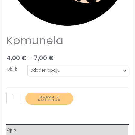
Komunela
Raspon
4,00
€
–
7,00
€
cijena:
Oblik
od
4,00 €
Komunela
DODAJ U
KOŠARICU
do
količina
7,00 €
Opis